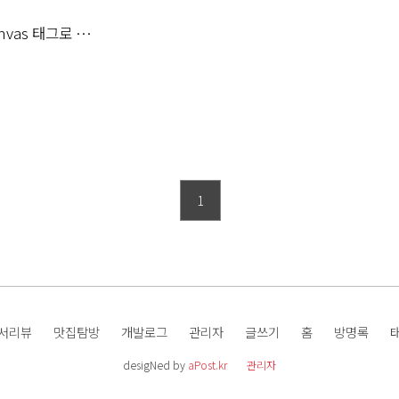
nvas 태그로 그
1
서리뷰
맛집탐방
개발로그
관리자
글쓰기
홈
방명록
desigNed by
aPost.kr
관리자