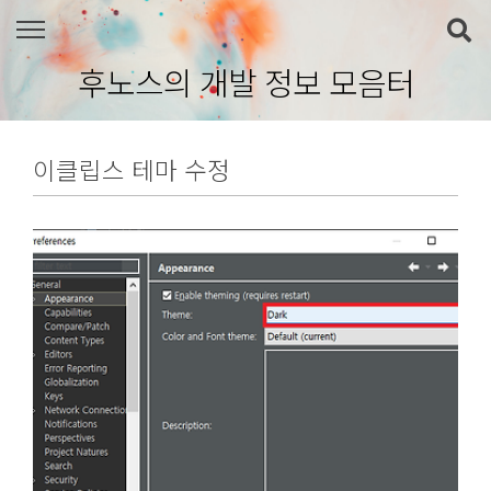
본문 바로가기
후노스의 개발 정보 모음터
이클립스 테마 수정