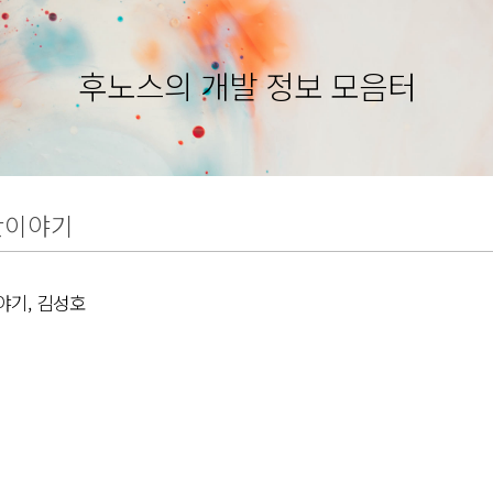
후노스의 개발 정보 모음터
산이야기
기, 김성호