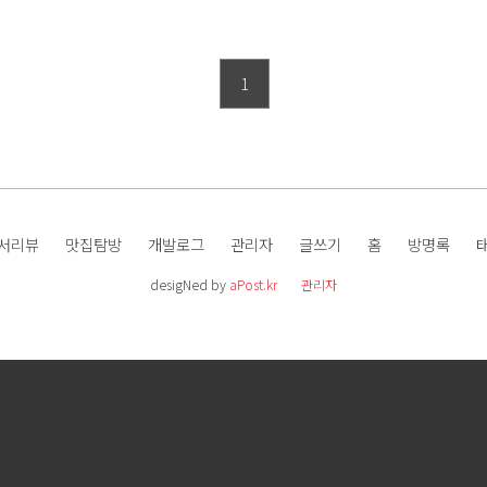
1
서리뷰
맛집탐방
개발로그
관리자
글쓰기
홈
방명록
desigNed by
aPost.kr
관리자