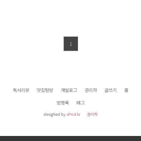
1
독서리뷰
맛집탐방
개발로그
관리자
글쓰기
홈
방명록
태그
desigNed by
aPost.kr
관리자