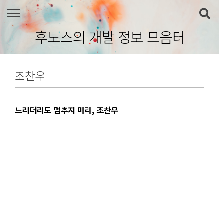
본문 바로가기
후노스의 개발 정보 모음터
조찬우
느리더라도 멈추지 마라, 조찬우