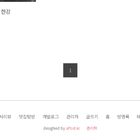
 한강
1
서리뷰
맛집탐방
개발로그
관리자
글쓰기
홈
방명록
desigNed by
aPost.kr
관리자