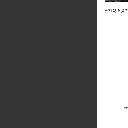
#천장어풍천
독