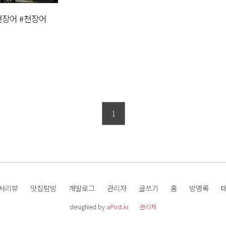
장어 #천장어
1
서리뷰
맛집탐방
개발로그
관리자
글쓰기
홈
방명록
desigNed by
aPost.kr
관리자