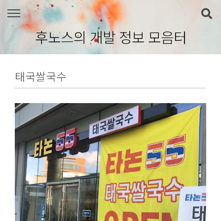
본문 바로가기
후노스의 개발 정보 모음터
태국쌀국수