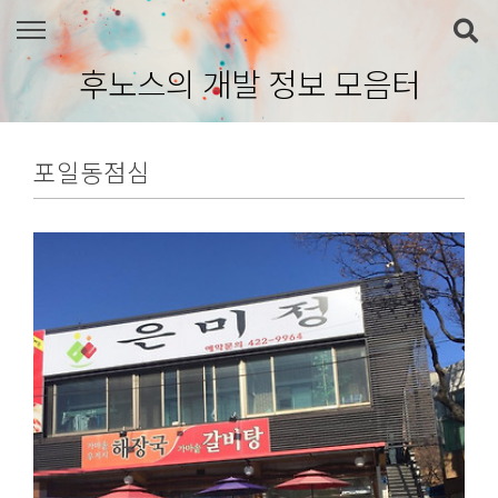
본문 바로가기
후노스의 개발 정보 모음터
포일동점심