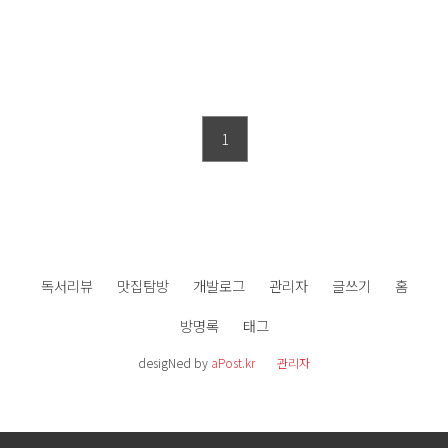
1
독서리뷰
맛집탐방
개발로그
관리자
글쓰기
홈
방명록
태그
desigNed by
aPost.kr
관리자