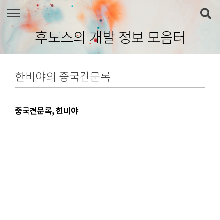
본문 바로가기
후노스의 개발 정보 모음터
한비야의 중국견문록
중국견문록, 한비야