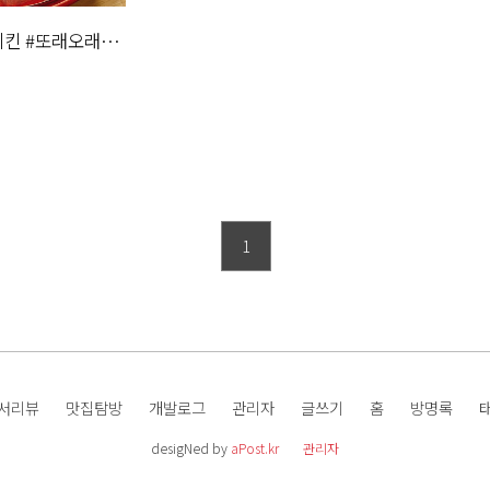
치킨 #또래오래치
1
서리뷰
맛집탐방
개발로그
관리자
글쓰기
홈
방명록
desigNed by
aPost.kr
관리자