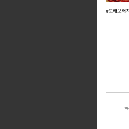
#또래오래
킨상대원점
독