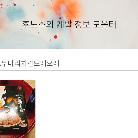
후노스의 개발 정보 모음터
드두마리치킨또래오래