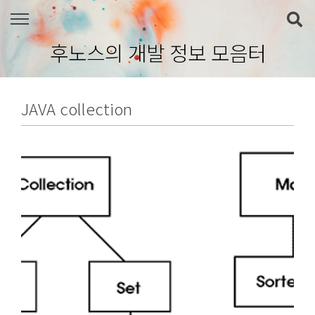
본문 바로가기
후노스의 개발 정보 모음터
JAVA collection