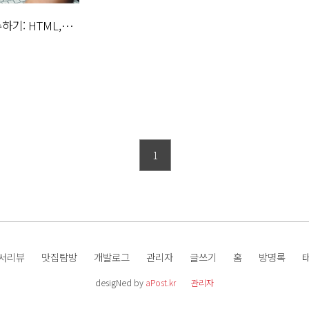
하기: HTML,
Script의 역할
1
서리뷰
맛집탐방
개발로그
관리자
글쓰기
홈
방명록
desigNed by
aPost.kr
관리자