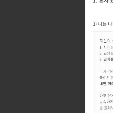
1. 혼자
1) 나는 
자신의 
1. 자신
2. 교양
3.
일기를
누가 가
풀리지 
내편'이
하고 싶
능숙하게
를 흘려