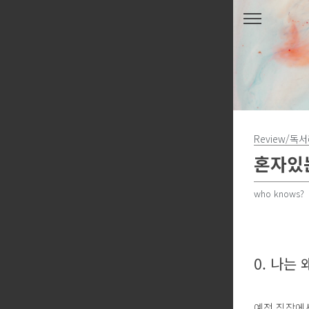
본문 바로가기
Review/독
혼자있는
who knows?
0. 나는
예전 직장에서