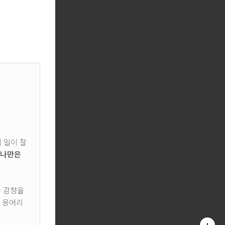
 일이 잘
'나만은
나 감정을
 응어리