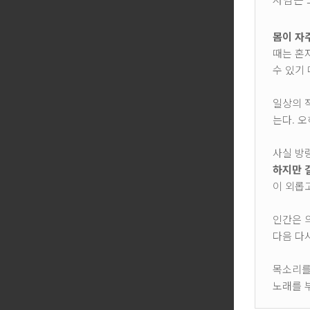
몸이 자
때는 혼
수 있기
일상의 
는다. 
사실 방
하지만 
이 외롭
인간은 
다음 다
목소리를
노래를 