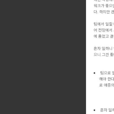
워크가 좋으
다. 하지만 
팀에서 일할 
어 전장에서 
에 품었고 결
혼자 일하니 
으니 그건 좋
팀으로 일
해야 한다
로 애증의
혼자 일하