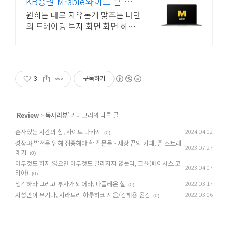
KB증권 M-able와이드 큰 화면
으로, 언제 어디서나
원하는 대로 자유롭게 맞추는 나만
의 트레이딩 투자 화면 화면 하나
로 뉴스, 차트, 거래창 모두 확인
다운로드 없이 바로 시작하기
3
구독하기
'
Review
>
독서리뷰
' 카테고리의 다른 글
혼자있는 시간의 힘, 사이토 다카시
2024.04.02
(0)
성장과 발전을 위해 집중해야 할 질문들 - 세상 끝의 카페, 존 스트레
2023.07.27
레키
(0)
아무것도 하지 않으면 아무것도 달라지지 않는다, 고윤(페이서스 코
2023.04.07
리아)
(0)
생각하라 그리고 부자가 되어라, 나폴레온 힐
2022.03.17
(0)
지성만이 무기다, 시라토리 하루히코 지음/김해용 옮김
2022.03.06
(0)