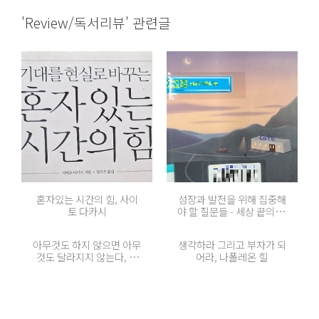
'Review/독서리뷰' 관련글
혼자있는 시간의 힘, 사이
성장과 발전을 위해 집중해
토 다카시
야 할 질문들 - 세상 끝의 카
페, 존 스트레레키
아무것도 하지 않으면 아무
생각하라 그리고 부자가 되
것도 달라지지 않는다, 고
어라, 나폴레온 힐
윤(페이서스 코리아)