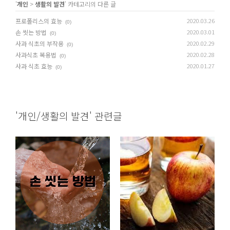
'
개인
>
생활의 발견
' 카테고리의 다른 글
프로폴리스의 효능
2020.03.26
(0)
손 씻는 방법
2020.03.01
(0)
사과 식초의 부작용
2020.02.29
(0)
사과식초 복용법
2020.02.28
(0)
사과 식초 효능
2020.01.27
(0)
'개인/생활의 발견' 관련글