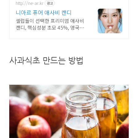
마세요.
http://ne-ar.kr
광고
니아르 퓨어 애사비 캔디
셀럽들이 선택한 프리미엄 애사비
캔디, 핵심성분 초모 45%, 영국&
국내산 사과 요즘 살빠졌냐는 얘기
자주 듣는데 그 비결은,,
사과식초 만드는 방법