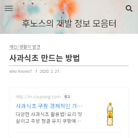
본문 바로가기
후노스의 개발 정보 모음터
개인/생활의 발견
사과식초 만드는 방법
who knows?
2020. 2. 27.
http://m.coupang.com
광고
사과식초 쿠팡 경제적인 가격
현명한 선택
다양한 사과식초 활용법! 요리 맛
살리고 주방 청결 유지 쿠팡에서.
가성비 좋은 식초 찾으신다면, 와
우회원 캐시 적립 혜택도 놓치지