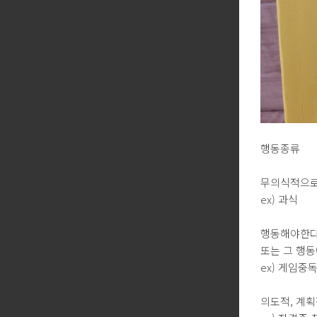
행동종류
무의식적
ex) 과식
행동해야한
또는 그 행
ex) 게임중
의도적, 계