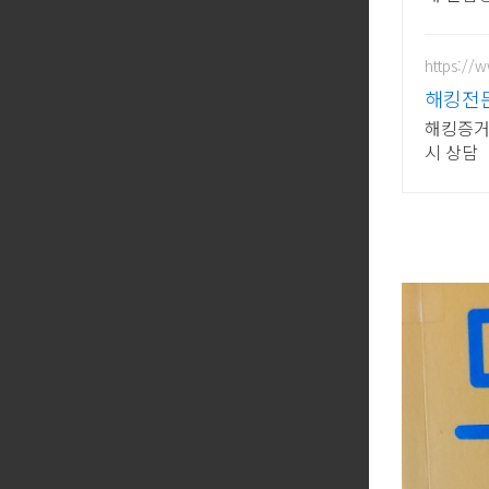
까지
https://
해킹전문
해킹증거수
시 상담