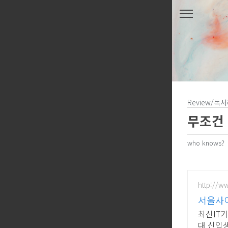
본문 바로가기
Review/독
무조건 
who knows?
http://ww
서울사이
최신IT
대 신입생