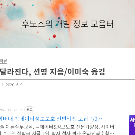
후노스의 개발 정보 모음터
서리뷰
달라진다, 션영 지음/이미숙 옮김
2020. 6. 9.
w.iscu.ac.kr
광고
버대 빅데이터정보보호 신편입생 모집 7/27~
기술 이론실무교육, 빅데이터&정보보호 전문가양성, 사이버
 수 1위 장학금 지급 1위, 학사 석사 박사 온라인복수학위