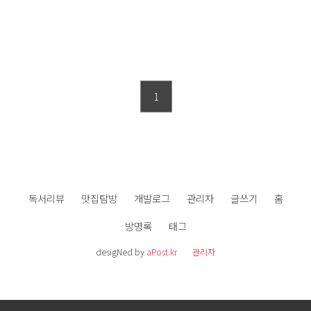
1
독서리뷰
맛집탐방
개발로그
관리자
글쓰기
홈
방명록
태그
desigNed by
aPost.kr
관리자