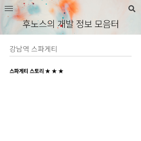
본문 바로가기
후노스의 개발 정보 모음터
강남역 스파게티
스파게티 스토리 ★ ★ ★