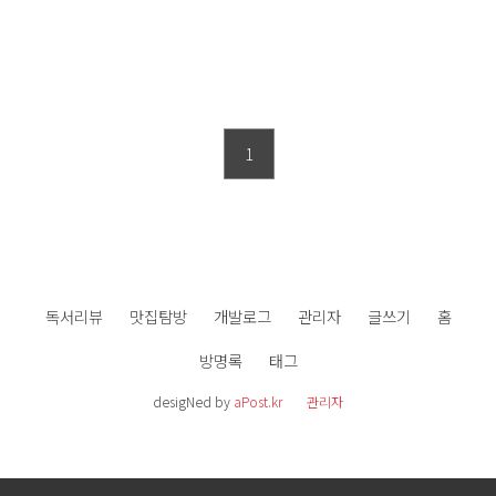
1
독서리뷰
맛집탐방
개발로그
관리자
글쓰기
홈
방명록
태그
desigNed by
aPost.kr
관리자