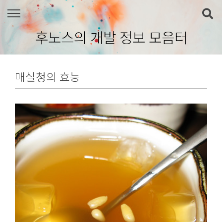
본문 바로가기
후노스의 개발 정보 모음터
매실청의 효능