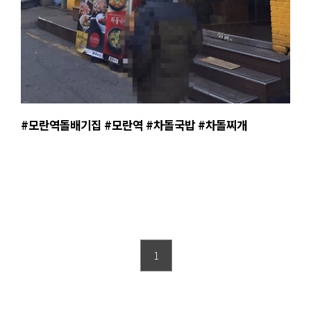
#모란역돌배기집 #모란역 #차돌국밥 #차돌찌개
1