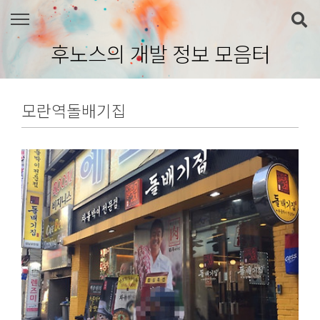
본문 바로가기
후노스의 개발 정보 모음터
모란역돌배기집