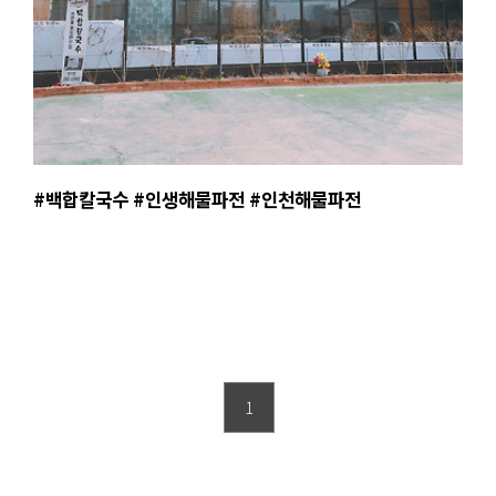
#백합칼국수 #인생해물파전 #인천해물파전
1