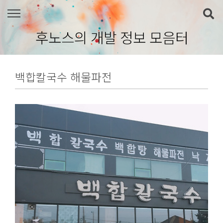
본문 바로가기
후노스의 개발 정보 모음터
백합칼국수 해물파전