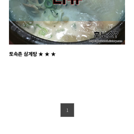
토속촌 삼계탕 ★ ★ ★
1