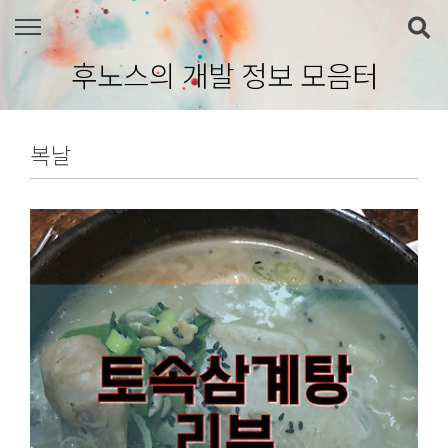
본문 바로가기
후노스의 개발 정보 모음터
복날