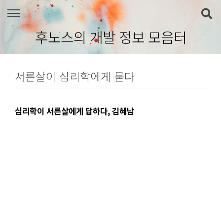
본문 바로가기
후노스의 개발 정보 모음터
서른살이 심리학에게 묻다
심리학이 서른살에게 답하다, 김혜남