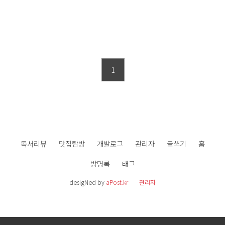
1
독서리뷰
맛집탐방
개발로그
관리자
글쓰기
홈
방명록
태그
desigNed by
aPost.kr
관리자