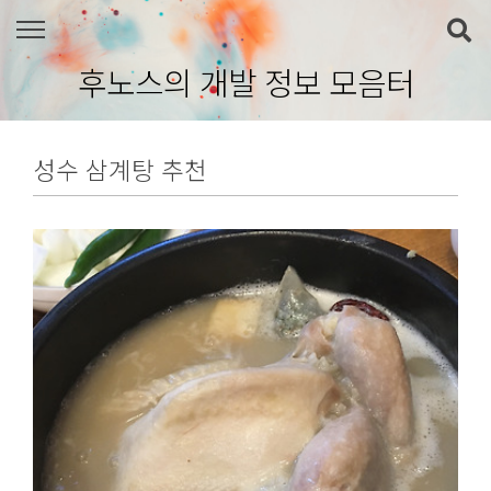
본문 바로가기
후노스의 개발 정보 모음터
성수 삼계탕 추천