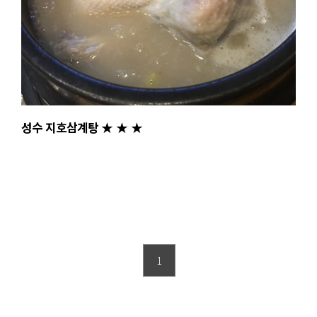
성수 지호삼계탕 ★ ★ ★
1