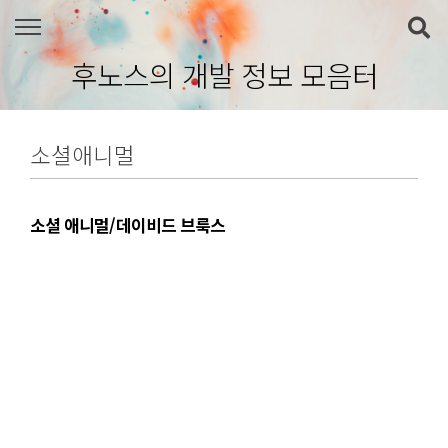
본문 바로가기
후노스의 개발 정보 모음터
소셜애니멀
소셜 애니멀/데이비드 브룩스