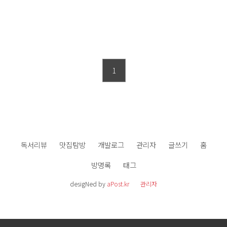
1
독서리뷰
맛집탐방
개발로그
관리자
글쓰기
홈
방명록
태그
desigNed by
aPost.kr
관리자