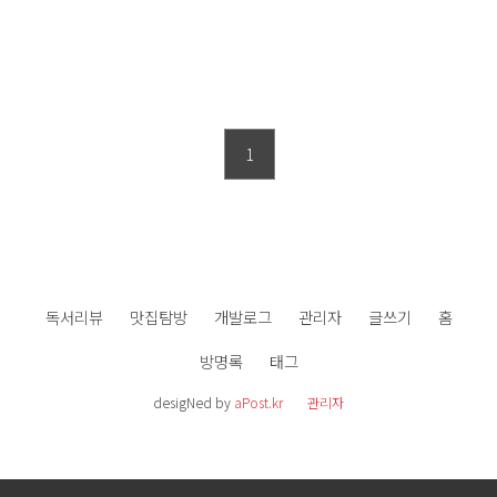
1
독서리뷰
맛집탐방
개발로그
관리자
글쓰기
홈
방명록
태그
desigNed by
aPost.kr
관리자