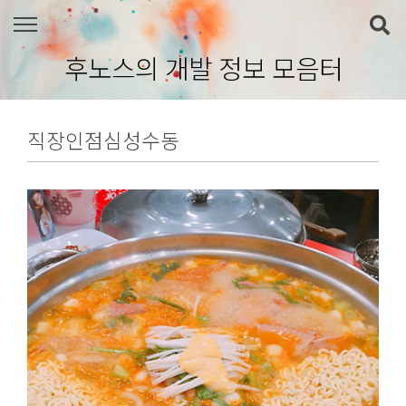
본문 바로가기
후노스의 개발 정보 모음터
직장인점심성수동