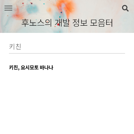
본문 바로가기
후노스의 개발 정보 모음터
키친
키친, 요시모토 바나나