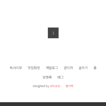
1
독서리뷰
맛집탐방
개발로그
관리자
글쓰기
홈
방명록
태그
desigNed by
aPost.kr
관리자