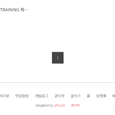
L TRAINING 제도
1
서리뷰
맛집탐방
개발로그
관리자
글쓰기
홈
방명록
desigNed by
aPost.kr
관리자