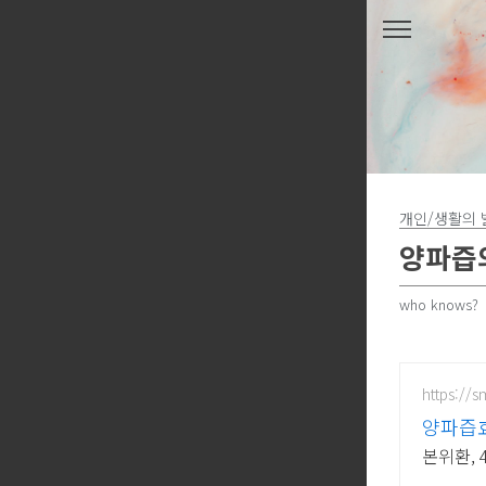
본문 바로가기
개인/생활의 
양파즙
who knows?
https://
양파즙효
본위환, 