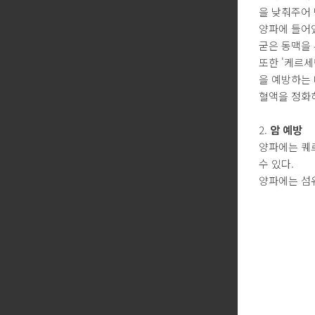
을 낮춰주어
양파에 들어
굳은 동맥을
또한 '케르세
을 예방하는 
혈액을 정화
2.
암 예방
양파에는 퀘
수 있다.
양파에는 섬