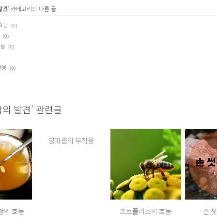
발견
' 카테고리의 다른 글
효능
(0)
(0)
효능
(0)
작용
(0)
활의 발견' 관련글
양파즙의 부작용
청의 효능
프로폴리스의 효능
손 