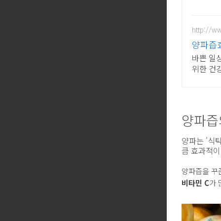
http://
양파즙효
바쁜 일
위한 건
양파즙
양파는 '식
큼 효과적이
양파즙을 꾸
비타민 C
가 