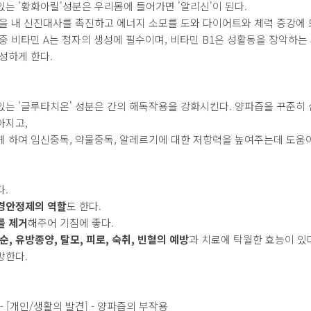
는 '황화아릴'성분은 우리몸에 들어가면 '알리신'이 된다.
열을 내 신진대사를 촉진하고 에너지 소모를 도와 다이어트와 체력 증강에 
중 비타민 A는 정자의 생성에 필수이며, 비타민 B1은 성활동을 장악하
성하게 한다.
있는 '글루타치온' 성분은 간의 해독작용을 강화시킨다. 양파즙을 꾸준히
아지고,
 하여 임신중독, 약물중독, 알레르기에 대한 저항력을 높여주는데 도움이
다.
경안정제의 역할
도 한다.
를 제거
해주어 기침에 좋다.
순, 유방종양, 탈모, 피로, 숙취, 빈혈의 예방
과 치료에 탁월한 효능이 있
방한다.
23 - [개인/생활의 발견] - 양파즙의 부작용