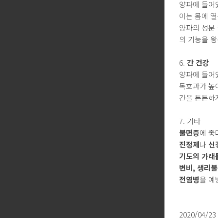
양파에 들어있
이는 몸에 
양파의 성분 
의 기능을 왕
6.
간 건강
양파에 들어
독효과가 높
간을 튼튼하게
7. 기타
불면증
에 좋
진정제
나
신
기도의 가래
변비, 생리불
전염병
을 예
2020/04/