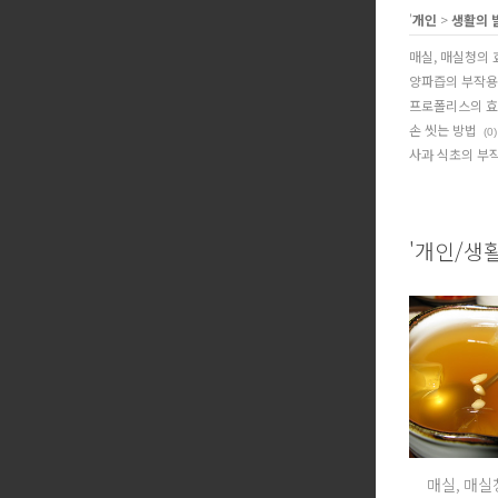
'
개인
>
생활의 
매실, 매실청의 
양파즙의 부작용
프로폴리스의 
손 씻는 방법
(0)
사과 식초의 부
'개인/생
매실, 매실