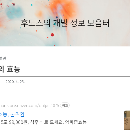
후노스의 개발 정보 모음터
발견
의 효능
2020. 4. 23.
smartstore.naver.com/output1075
광고
능, 본위환
45포 99,000원, 식후 바로 드세요. 양파즙효능