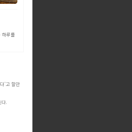
는 하루를
다'고 할만
된다.
.