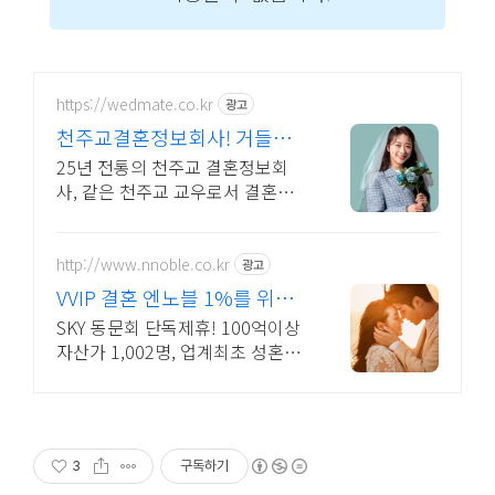
https://wedmate.co.kr
광고
천주교결혼정보회사! 거들짝
이상형 프로필 무료 받아보기
25년 전통의 천주교 결혼정보회
사, 같은 천주교 교우로서 결혼을
함께 만듭니다.
http://www.nnoble.co.kr
광고
VVIP 결혼 엔노블 1%를 위한
상류층 결정사
SKY 동문회 단독제휴! 100억이상
자산가 1,002명, 업계최초 성혼주
의 시행 변호사검증 회원수 공개,
전문직/엘리트/노블레스 전문, 여
성가족부장관대상 2회수상
3
구독하기