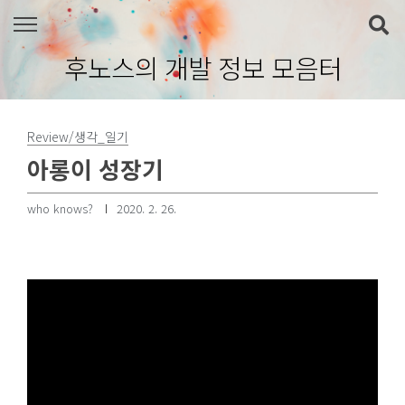
본문 바로가기
후노스의 개발 정보 모음터
Review/생각_일기
아롱이 성장기
who knows?
2020. 2. 26.