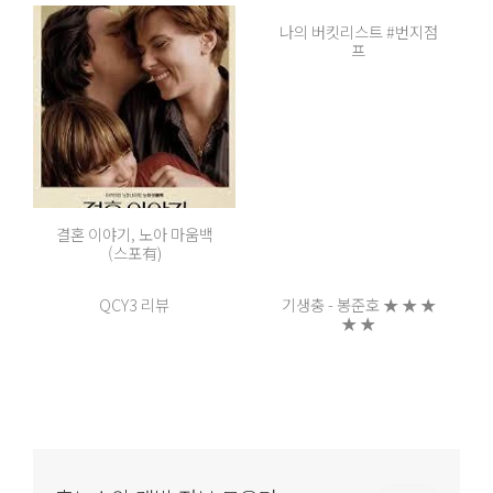
나의 버킷리스트 #번지점
프
결혼 이야기, 노아 마움백
(스포有)
QCY3 리뷰
기생충 - 봉준호 ★ ★ ★
★ ★