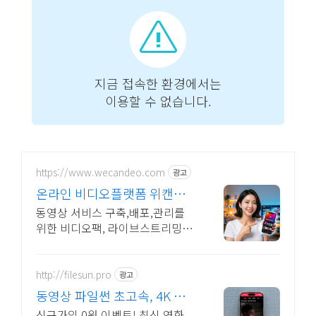
https://www.wecandeo.com
광고
온라인 비디오플랫폼 위캔디
오 무료플랜으로 시작하세요!
동영상 서비스 구축,배포,관리를
위한 비디오팩, 라이브스트리밍 지
원 라이브팩
http://filesun.pro
광고
동영상 파일썬 초고속, 4K 실
시간 보기!
신규가입 0원 이벤트! 최신 영화,