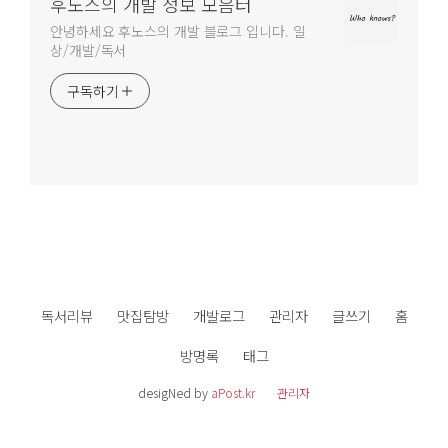
후노스의 개발 정보 모음터
안녕하세요 후노스의 개발 블로그 입니다. 일
상/개발/독서
구독하기
독서리뷰
맛집탐방
개발로그
관리자
글쓰기
홈
방명록
태그
desigNed by
aPost.kr
관리자