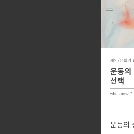
본문 바로가기
개인/생활의 
운동의 
선택
who knows?
운동의 