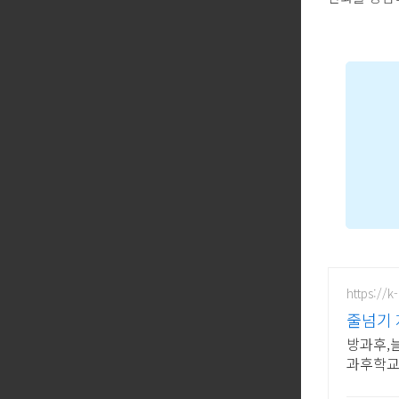
https://
줄넘기 
방과후,늘
과후학교