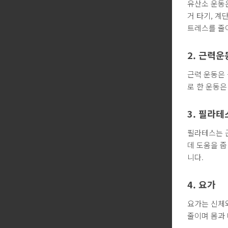
유산소 운동은
거 타기, 계
트레스를 줄
2. 근력운
근력 운동은 
로 한 운동
3. 필라테
필라테스는 
데 도움을 줍
니다.
4. 요가
요가는 신체
줄이며 몸과 