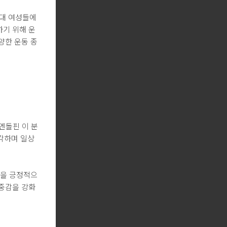
0대 여성들에
하기 위해 운
양한 운동 종
엔돌핀 이 분
각하며 일상
몸을 긍정적으
존중감을 강화