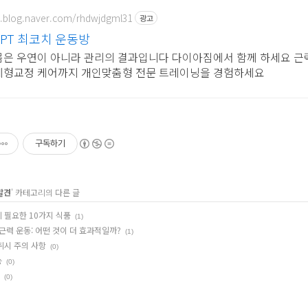
m.blog.naver.com/rhdwjdgml31
광고
춤PT 최코치 운동방
몸은 우연이 아니라 관리의 결과입니다 다이아짐에서 함께 하세요 근
체형교정 케어까지 개인맞춤형 전문 트레이닝을 경험하세요
구독하기
발견
' 카테고리의 다른 글
 필요한 10가지 식품
(1)
 근력 운동: 어떤 것이 더 효과적일까?
(1)
취시 주의 사항
(0)
능
(0)
(0)