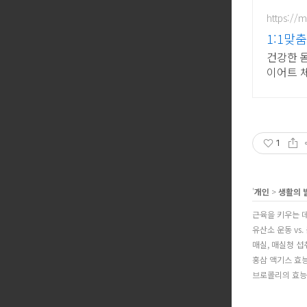
https://
1:1맞
건강한 
이어트 
1
'
개인
>
생활의 
근육을 키우는 데
유산소 운동 vs.
매실, 매실청 섭
홍삼 액기스 효
브로콜리의 효능